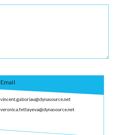
Email
vincent.gaboriau@dynasource.net
veronica.fettayeva@dynasource.net